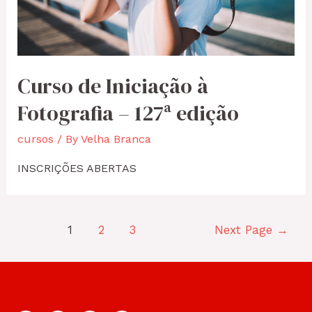
Curso de Iniciação à
Fotografia – 127ª edição
cursos
/ By
Velha Branca
INSCRIÇÕES ABERTAS
Navegação
1
2
3
Next Page
→
de
artigos