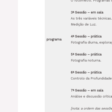
O fotómetro. Programas de
3
ª
Sessão
– em sala
As três variáveis técnic
Medição de Luz.
4
ª
Sessão
– prática
programa
Fotografia diurna, explor
5
ª
Sessão
– prática
Fotografia noturna.
6
ª
Sessão
– prática
Controlo da Profundidad
7
ª
Sessão
– em sala
Análise e discussão crític
[nota: a ordem das sessões