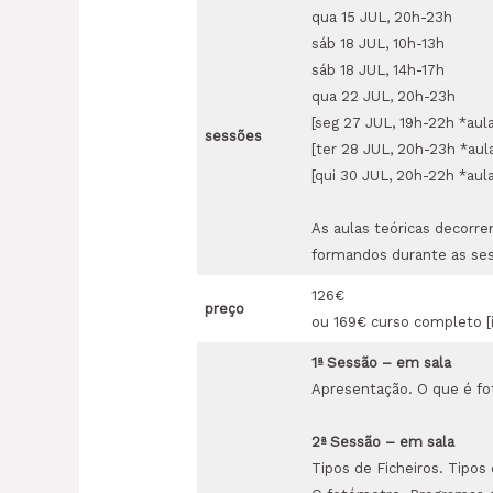
qua 15 JUL, 20h-23h
sáb 18 JUL, 10h-13h
sáb 18 JUL, 14h-17h
qua 22 JUL, 20h-23h
[seg 27 JUL, 19h-22h *aula
sessões
[ter 28 JUL, 20h-23h *aula
[qui 30 JUL, 20h-22h *aula
As aulas teóricas decorre
formandos durante as ses
126€
preço
ou 169€ curso completo [i
1ª
Sessão – em sala
Apresentação. O que é fot
2
ª
Sessão
– em sala
Tipos de Ficheiros. Tipos