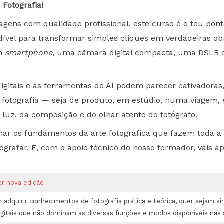
Fotografia!
ens com qualidade profissional, este curso é o teu ponto
ndível para transformar simples cliques em verdadeiras 
um
smartphone
, uma câmara digital compacta, uma DSLR 
s digitais e as ferramentas de AI podem parecer cativador
otografia — seja de produto, em estúdio, numa viagem, e
 luz, da composição e do olhar atento do fotógrafo.
nar os fundamentos da arte fotográfica que fazem toda a 
otografar. E, com o apoio técnico do nosso formador, vais 
er nova edição
adquirir conhecimentos de fotografia prática e teórica, quer sejam si
digitais que não dominam as diversas funções e modos disponíveis nas