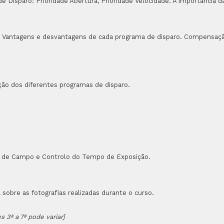
 Disparo: Prioridade Abertura, Prioridade Velocidade. A importância d
as. Vantagens e desvantagens de cada programa de disparo. Compensaç
ação dos diferentes programas de disparo.
e de Campo e Controlo do Tempo de Exposição.
a sobre as fotografias realizadas durante o curso.
 3ª a 7ª pode variar]