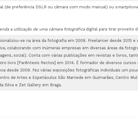
ital (de preferência DSLR ou câmara com modo manual) ou s
martphon
nda a utilização de uma câmara fotográfica
digital para tirar proveito
sionalizou-se na área da fotografia em 2009. Freelancer desde 2015 e 
va, colaborando com inúmeras empresas em diversas áreas da fotografi
agens, social). Conta com várias publicações em revistas e livros, tant
iro livro [Parêntesis Rectos] em 2014. É formador de diversos cursos 
a desde 2009. Fez várias exposições fotográficas individuais um pouc
 Centro de Artes e Espetáculos São Mamede em Guimarães, Centro Mu
da Silva e Zet Gallery em Braga.