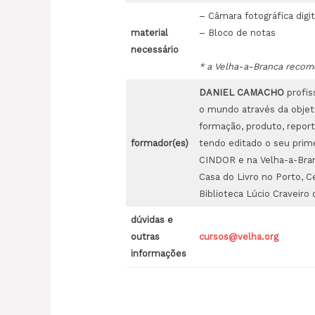
– Câmara fotográfica dig
material
– Bloco de notas
necessário
* a Velha-a-Branca recome
DANIEL CAMACHO
profis
o mundo através da objeti
formação, produto, report
formador(es)
tendo editado o seu prime
CINDOR e na Velha-a-Branc
Casa do Livro no Porto,
Biblioteca Lúcio Craveiro 
dúvidas e
outras
cursos@velha.org
informações